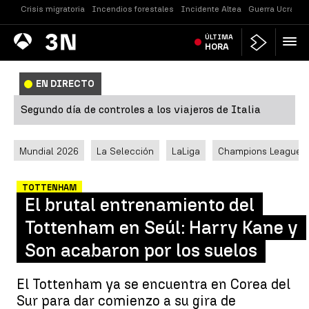
Crisis migratoria
Incendios forestales
Incidente Altea
Guerra Ucrania
Antena
ÚLTIMA
Noticias
3
HORA
EN DIRECTO
Segundo día de controles a los viajeros de Italia
Mundial 2026
La Selección
LaLiga
Champions League
TOTTENHAM
El brutal entrenamiento del
Tottenham en Seúl: Harry Kane y
Son acabaron por los suelos
El Tottenham ya se encuentra en Corea del
Sur para dar comienzo a su gira de