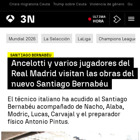
Crisis migratoria Ceuta
Trump sobre Ceuta
Violencia de género
Guerra
Antena
ÚLTIMA
Noticias
3
HORA
Mundial 2026
La Selección
LaLiga
Champions League
SANTIAGO BERNABÉU
Ancelotti y varios jugadores del
Real Madrid visitan las obras del
nuevo Santiago Bernabéu
El técnico italiano ha acudido al Santiago
Bernabéu acompañado de Nacho, Alaba,
Modric, Lucas, Carvajal y el preparador
físico Antonio Pintus.
Ancelotti y varios jugadores del Real Madrid visitan las obras del