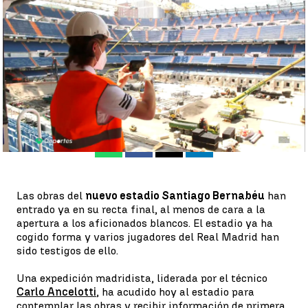
nuevo Santiago Bernabéu |
Antena 3
Antena 3 Deportes
Publicado:
19 de agosto de 2021, 22:26
Whatsapp
Facebook
X
Linkedin
Las obras del
nuevo estadio Santiago Bernabéu
han
entrado ya en su recta final, al menos de cara a la
apertura a los aficionados blancos. El estadio ya ha
cogido forma y varios jugadores del Real Madrid han
sido testigos de ello.
Una expedición madridista, liderada por el técnico
Carlo Ancelotti
, ha acudido hoy al estadio para
contemplar las obras y recibir información de primera