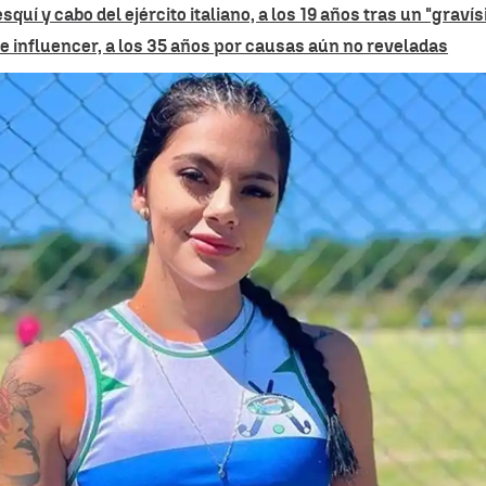
uí y cabo del ejército italiano, a los 19 años tras un "graví
e influencer, a los 35 años por causas aún no reveladas