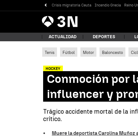
Crisis migratoria Ceuta
Incendio Grecia
Reino Un
Antena
Noticias
3
ACTUALIDAD
DEPORTES
L
Tenis
Fútbol
Motor
Baloncesto
Cic
¿Qué
HOCKEY
Conmoción por la
influencer y pr
Trágico accidente mortal de la in
crítico.
Bus
Muere la deportista Carolina Muñoz a 