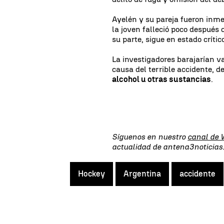
Ayelén y su pareja fueron inm
la joven falleció poco después 
su parte, sigue en estado críti
La investigadores barajarían v
causa del terrible accidente, d
alcohol u otras sustancias
.
Síguenos en nuestro
canal de
actualidad de antena3noticia
Hockey
Argentina
accidente