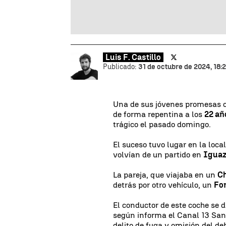
Luis F. Castillo
Publicado:
31 de octubre de 2024, 18:
Una de sus jóvenes promesas 
de forma repentina a los
22 añ
trágico el pasado domingo.
El suceso tuvo lugar en la loc
volvían de un partido en
Igua
La pareja, que viajaba en un
Ch
detrás por otro vehículo, un
Fo
El conductor de este coche se d
según informa el Canal 13 San
delito de fuga y omisión del de