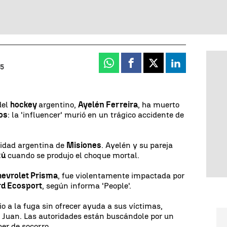
Whatsapp
Facebook
X
Linkedin
25
del
hockey
argentino,
Ayelén Ferreira
, ha muerto
os
: la 'influencer' murió en un trágico accidente de
alidad argentina de
Misiones
. Ayelén y su pareja
zú
cuando se produjo el choque mortal.
evrolet Prisma
, fue violentamente impactada por
rd Ecosport
, según informa 'People'.
io a la fuga sin ofrecer ayuda a sus víctimas,
 Juan. Las autoridades están buscándole por un
ber de socorro.