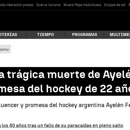
ido liberación presos
Guerra Ucrania
Muere Pepe Habichuela
Eclipse de sol
OTERÍAS
TIEMPO
PROGRAMAS
MULTIME
lismo
 estás buscando?
 trágica muerte de Ayelé
omesa del hockey de 22 añ
fluencer y promesa del hockey argentina Ayelén Fe
car
los 40 años tras un fallo de su paracaídas en pleno salto