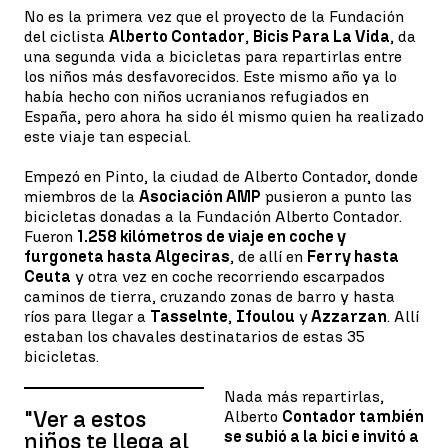
No es la primera vez que el proyecto de la Fundación
del ciclista
Alberto Contador
,
Bicis Para La Vida
, da
una segunda vida a bicicletas para repartirlas entre
los niños más desfavorecidos. Este mismo año ya lo
había hecho con niños ucranianos refugiados en
España, pero ahora ha sido él mismo quien ha realizado
este viaje tan especial.
Empezó en Pinto, la ciudad de Alberto Contador, donde
miembros de la
Asociación AMP
pusieron a punto las
bicicletas donadas a la Fundación Alberto Contador.
Fueron
1.258 kilómetros de viaje en coche y
furgoneta hasta Algeciras
, de allí en
Ferry hasta
Ceuta
y otra vez en coche recorriendo escarpados
caminos de tierra, cruzando zonas de barro y hasta
ríos para llegar a
Tasselnte
,
Ifoulou
y
Azzarzan
. Allí
estaban los chavales destinatarios de estas 35
bicicletas.
Nada más repartirlas,
"Ver a estos
Alberto
Contador también
se subió a la bici e invitó a
niños te llega al