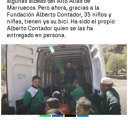
algunas aldeas del Alto Atlas de
Marruecos. Pero ahora, gracias a la
Fundación Alberto Contador, 35 niños y
niñas, tienen ya su bici. Ha sido el propio
Alberto Contador quien se las ha
entregado en persona.
Alberto Contador entrega 35 bicicletas a niños de aldeas
remotas en Marruecos |
Rocío Martínez
Rocío Martínez
Publicado:
16 de diciembre de 2022, 16:41
Whatsapp
Facebook
X
Linkedin