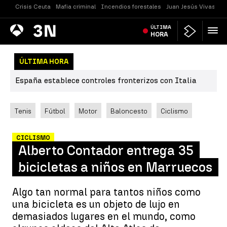
Crisis Ceuta
Mafia criminal
Incendios forestales
Juan Jesús Vivas
Vi
Antena
ÚLTIMA
Noticias
3
HORA
ÚLTIMA HORA
España establece controles fronterizos con Italia
Tenis
Fútbol
Motor
Baloncesto
Ciclismo
CICLISMO
Alberto Contador entrega 35
bicicletas a niños en Marruecos
Algo tan normal para tantos niños como
una bicicleta es un objeto de lujo en
demasiados lugares en el mundo, como