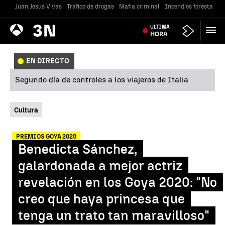
Juan Jesús Vivas
Tráfico de drogas
Mafia criminal
Incendios forestales
Antena
ÚLTIMA
Noticias
3
HORA
EN DIRECTO
Segundo día de controles a los viajeros de Italia
Cultura
PREMIOS GOYA 2020
Benedicta Sánchez,
galardonada a mejor actriz
revelación en los Goya 2020: "No
creo que haya princesa que
tenga un trato tan maravilloso"