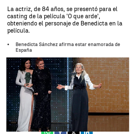
La actriz, de 84 años, se presentó para el
casting de la película 'O que arde',
obteniendo el personaje de Benedicta en la
película.
Benedicta Sánchez afirma estar enamorada de
España
Benedicta Sánchez, galardonada a mejor actriz revelación en los
Goya 2020: "No creo que haya princesa que tenga un trato tan
maravilloso" |
Antena 3 Noticias
Málaga
Antena 3 Noticias
Publicado:
25 de enero de 2020, 23:20