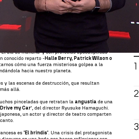
el grifo y las ventanas no tiemblan”. Igual soy yo
to a la cabeza alguna vez, pero lo que es innegable
ofes colosales y en las que se salva una y otra vez
do esto os lo digo porque esta semana tenemos una
all
'.
ich
, director que ya estuvo a punto de destruir
ón alienígena en 'Independence day', o con un
L
'El día de mañana' y con profecías apocalípticas
un conocido reparto -
Halle Berry, Patrick Wilson o
tarnos cómo una fuerza misteriosa golpea a la
andándola hacia nuestro planeta.
es y las escenas de destrucción, que resultan
 más allá.
muchos pinceladas que retratan la
angustia
de una
'
Drive my Car
', del director Ryusuke Hamaguchi.
japonesa, un actor y director de teatro comparten
ncanto.
francesa es
'El brindis'
. Una crisis del protagonista
n discurso en una boda nos hacen reflexionar con