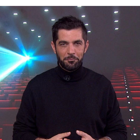
Apocalipsis y cine intimista para los e
Whatsapp
Facebook
X
Linkedin
3:04
mío, sigo vivo y el suelo se mantiene firme bajo mis