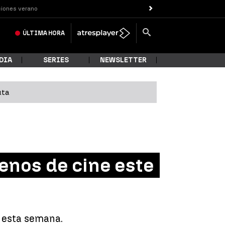
iones verano
ÚLTIMA
HORA
DIA
SERIES
NEWSLETTER
uta
renos de cine este
s esta semana.