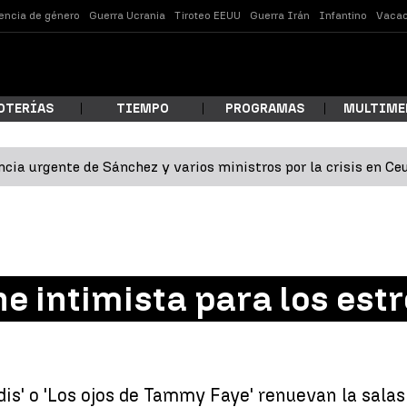
lencia de género
Guerra Ucrania
Tiroteo EEUU
Guerra Irán
Infantino
Vacac
OTERÍAS
TIEMPO
PROGRAMAS
MULTIME
cia urgente de Sánchez y varios ministros por la crisis en Ce
 estás buscando?
ne intimista para los est
ar
indis' o 'Los ojos de Tammy Faye' renuevan la sala