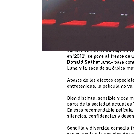
pies!” o “Sigue saliendo agua d
el único al que le ha venido es
es que las películas de catástr
el planeta nos encantan. Y to
nueva oportunidad con '
Moonf
En este estreno
Roland Emmer
nuestro planeta con una invasi
cambio climático salvaje en el 
en '2012', se pone al frente de 
Donald Sutherland
- para con
Luna y la saca de su órbita m
Aparte de los efectos especial
entretenidas, la película no va
Bien distinta, sensible y con 
parte de la sociedad actual es 
En esta recomendable película 
silencios, confidencias y dese
Sencilla y divertida comedia 
con su novia o la petición de u