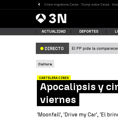
Crisis migratoria Ceuta
Trump sobre Ceuta
Vio
Antena
Noticias
3
ACTUALIDAD
DEPORTES
L
El PP pide la comparecen
DIRECTO
¿Qué
Cultura
CARTELERA CINES
Apocalipsis y ci
viernes
Busc
'Moonfall', 'Drive my Car', 'El br