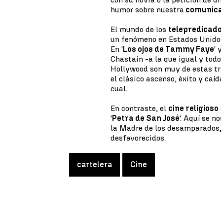
humor sobre nuestra
comunica
El mundo de los
telepredicad
un fenómeno en Estados Unidos,
En '
Los ojos de Tammy Faye
'
Chastain -a la que igual y tod
Hollywood son muy de estas t
el clásico ascenso, éxito y caí
cual.
En contraste, el
cine religioso
'
Petra de San José
'. Aquí se 
la Madre de los desamparados,
desfavorecidos.
cartelera
Cine