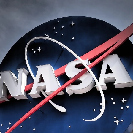
Whatsapp
Facebook
X
Linkedin
 SpaceX, despegaron de forma exitosa en la
o de la nave Dragon Endurance, para poder llevar a