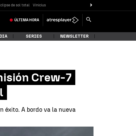
clipse de sol total
Vinicius
ÚLTIMA
HORA
DIA
SERIES
NEWSLETTER
misión Crew-7
l
 éxito. A bordo va la nueva
.
está en la Estación Espacial Internacional |
Pixabay