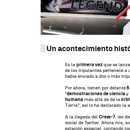
A bordo de la nave, hay una tr
provenientes de diferentes Ag
Roscosmos,
Andreas Mogens
además, es el
primer astrona
nave, también iban
Satoshi F
Aeroespacial de Japón (JAXA)
Un acontecimiento hist
Es la
primera vez
que se lanz
de los tripulantes pertenece a 
había enviado a dos o más trip
Por ahora, tienen por delante
6
"
demostraciones de ciencia
y
humana
más allá de de la
órbi
Tierra", así lo ha declarado la
A la llegada del
Crew-7
, les d
social de Twitter. Ahora mis, s
estación espacial, contando co