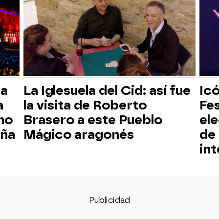
la
La Iglesuela del Cid: así fue
Icó
a
la visita de Roberto
Fes
no
Brasero a este Pueblo
ele
aña
Mágico aragonés
de
int