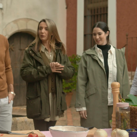
Whatsapp
Facebook
X
Flipboard
9
Whatsapp
Facebook
X
Flipboa
9