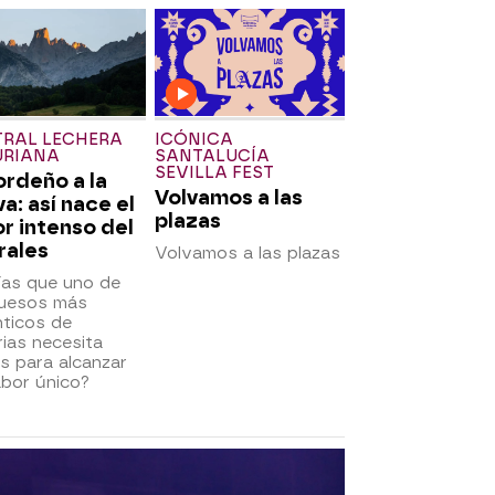
TRAL LECHERA
ICÓNICA
URIANA
SANTALUCÍA
SEVILLA FEST
ordeño a la
Volvamos a las
a: así nace el
plazas
r intenso del
rales
Volvamos a las plazas
ías que uno de
quesos más
nticos de
ias necesita
s para alcanzar
abor único?