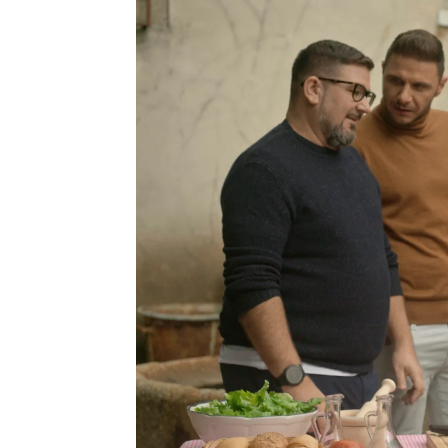
Antena 3
» Brand
» El pedido más esperado
antena3.com
Publicado:
05 de diciembre de 2023, 11:4
antena3.com
Publicado:
05 de diciembre de 2023, 11:4