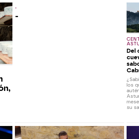
-
-
CEN
AST
Del 
cuev
sabo
Cab
n
¿Sab
los 
ón,
auté
Astur
mese
su s