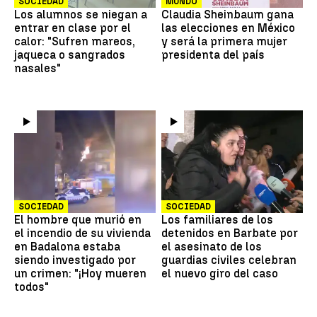
SOCIEDAD
MUNDO
Los alumnos se niegan a
Claudia Sheinbaum gana
entrar en clase por el
las elecciones en México
calor: "Sufren mareos,
y será la primera mujer
jaqueca o sangrados
presidenta del país
nasales"
SOCIEDAD
SOCIEDAD
El hombre que murió en
Los familiares de los
el incendio de su vivienda
detenidos en Barbate por
en Badalona estaba
el asesinato de los
siendo investigado por
guardias civiles celebran
un crimen: "¡Hoy mueren
el nuevo giro del caso
todos"