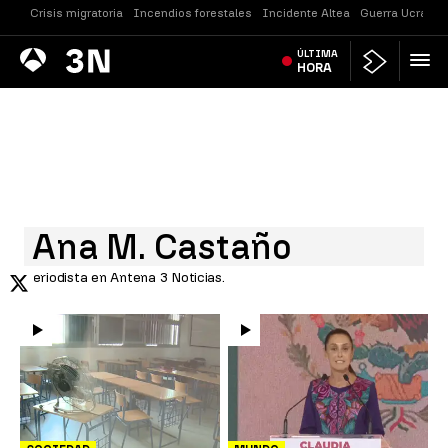
Crisis migratoria
Incendios forestales
Incidente Altea
Guerra Ucrania
Antena
ÚLTIMA
Noticias
3
HORA
Ana M. Castaño
Periodista en Antena 3 Noticias.
X