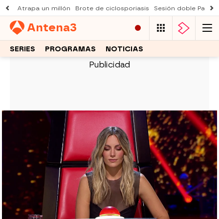
Atrapa un millón
Brote de ciclosporiasis
Sesión doble Padre
Antena
3
SERIES
PROGRAMAS
NOTICIAS
LA VOZ KIDS
Una voz inesperada que paraliza el
plató y emociona a los coaches
En La Voz Kids, una actuación sorprende a
todos por su potencia y sensibilidad, dejando al
jurado y al público completamente impactados.
Celia Gil