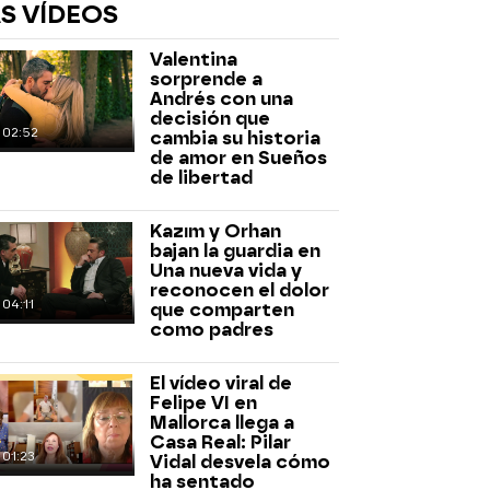
S VÍDEOS
Valentina
sorprende a
Andrés con una
decisión que
02:52
cambia su historia
de amor en Sueños
de libertad
rd
Kazım y Orhan
bajan la guardia en
Una nueva vida y
reconocen el dolor
04:11
que comparten
como padres
El vídeo viral de
Felipe VI en
Mallorca llega a
Casa Real: Pilar
01:23
Vidal desvela cómo
ha sentado