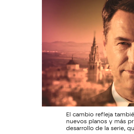
SUEÑOS DE LIBERTAD
Sueños de libertad renueva 
nuevo protagonista
La serie actualiza su arranque con camb
destacan la entrada de Oriol Tarrasón c
Julia Zapata López
Publicado:
28 de mayo de 2025, 10:33
Sueños de libertad est
incorporación de Oriol 
se une al reparto y ocu
secuencia inicial.
El cambio refleja tambié
nuevos planos y más pre
desarrollo de la serie, 