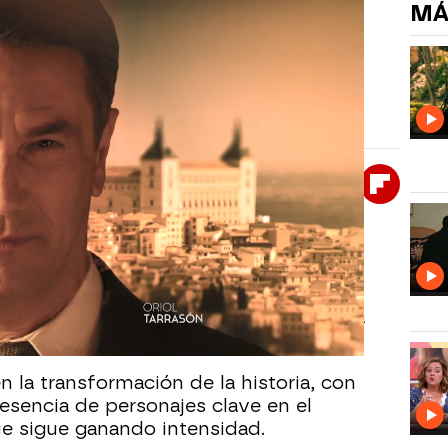
MÁ
su cabecera con la llegada de su
ios que acompañan la evolución de la trama y
omo nuevo personaje.
Whatsapp
Facebook
X
Flipboa
rena nueva cabecera aprovechando la
Tarrasón a
Sueños de libertad
. El actor
pa un lugar destacado en esta renovada
n la transformación de la historia, con
sencia de personajes clave en el
que sigue ganando intensidad.