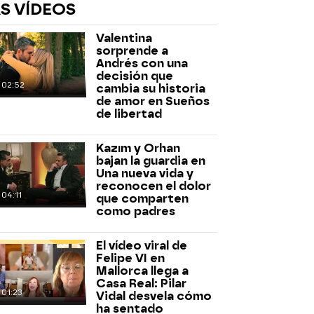
S VÍDEOS
Valentina
sorprende a
Andrés con una
decisión que
02:52
cambia su historia
de amor en Sueños
de libertad
rd
Kazım y Orhan
bajan la guardia en
Una nueva vida y
reconocen el dolor
04:11
que comparten
como padres
El vídeo viral de
Felipe VI en
Mallorca llega a
Casa Real: Pilar
01:23
Vidal desvela cómo
ha sentado