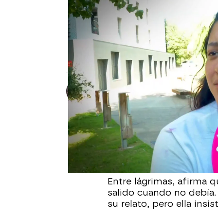
Y AHORA SONSOLES
La madre de Killian insiste 
encendido ni hice nada mal
La madre del pequeño fallecido en Zarago
que no hubo negligencia y lamenta haber 
Marta Requejo
Publicado:
30 de julio de 2025, 11:1
Leidy explica en
Y ahor
apagada y que había limp
dejado una olla encendi
abandono.
Entre lágrimas, afirma 
salido cuando no debía.
su relato, pero ella ins