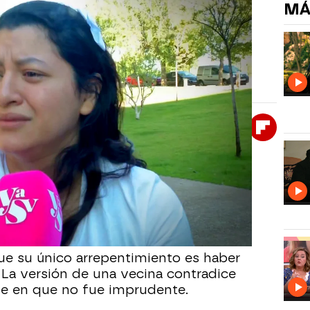
MÁ
en su inocencia: “No dejé nada
”
za habla por primera vez en televisión. Asegura
salido aquella noche.
Whatsapp
Facebook
X
Flipboa
2
a Sonsoles
que la estufa estaba
iado justo antes de salir. Niega haber
da y rechaza las acusaciones de
que su único arrepentimiento es haber
 La versión de una vecina contradice
iste en que no fue imprudente.