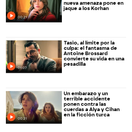
nueva amenaza pone en
jaque a los Korhan
00:21
Tasio, al límite por la
culpa: el fantasma de
Antoine Brossard
convierte su vida en una
pesadilla
01:07
Un embarazo y un
terrible accidente
ponen contra las
cuerdas a Alya y Cihan
en la ficción turca
00:21