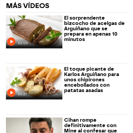
MÁS VÍDEOS
El sorprendente
bizcocho de acelgas de
Arguiñano que se
prepara en apenas 10
minutos
02:00
El toque picante de
Karlos Arguiñano para
unos chipirones
encebollados con
patatas asadas
03:27
Cihan rompe
definitivamente con
Mine al confesar que