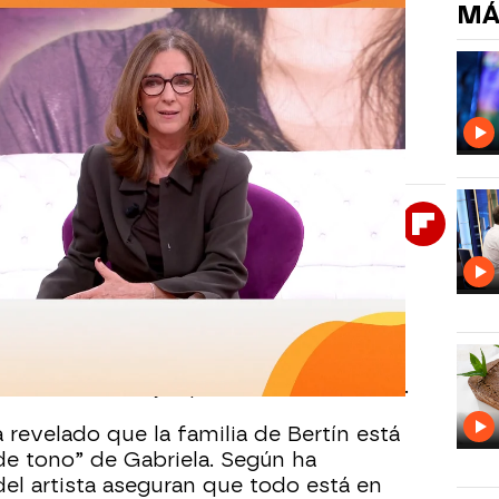
MÁ
e sobre Gabriela Guillén: “No ha
rdad”
ablado con el entorno de Bertín Osborne, que
es de Gabriela Guillén y niega que el cantante le
Whatsapp
Facebook
X
Flipboa
30
 Osborne y Gabriela Guillén sigue
e ambos habrían alcanzado un acuerdo
en que el cantante no colabora ni
 crianza del hijo que tienen en común.
revelado que la familia de Bertín está
 de tono” de Gabriela. Según ha
del artista aseguran que todo está en