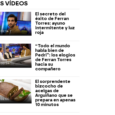
S VÍDEOS
El secreto del
éxito de Ferran
Torres: ayuno
intermitente y luz
02:14
roja
“Todo el mundo
habla bien de
rd
Pedri”: los elogios
de Ferran Torres
00:54
hacia su
compañero
El sorprendente
bizcocho de
acelgas de
Arguiñano que se
02:00
prepara en apenas
10 minutos