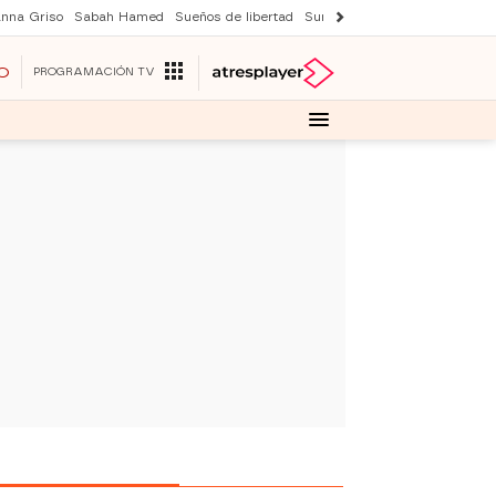
nna Griso
Sabah Hamed
Sueños de libertad
Suri y Tom Cruise
Una nuev
O
PROGRAMACIÓN TV