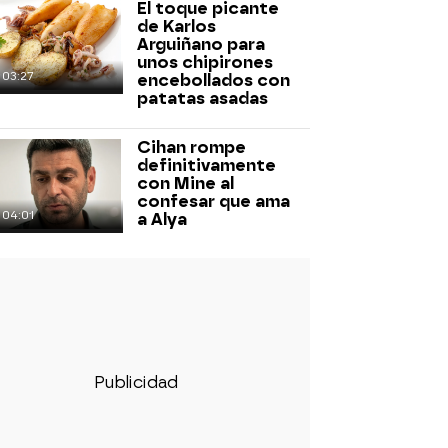
El toque picante
de Karlos
Arguiñano para
unos chipirones
03:27
encebollados con
patatas asadas
Cihan rompe
definitivamente
con Mine al
confesar que ama
04:01
a Alya