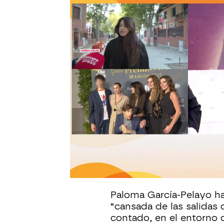
Y AHORA SONSOLES
La familia de Bertín Osborn
sido sincera y no dice la ve
La periodista Paloma García-Pelayo ha h
asegura estar cansado de las declaracion
deba dinero.
Sara Sanz Navarro
Publicado:
13 de noviembre de 2025, 09:
La tensión entre Bertín
aumentando, pese a qu
económico. Ella insiste 
económicamente ni en la
Paloma García-Pelayo ha 
“cansada de las salidas
contado, en el entorno 