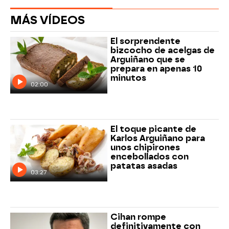
MÁS VÍDEOS
El sorprendente
bizcocho de acelgas de
Arguiñano que se
prepara en apenas 10
minutos
02:00
El toque picante de
Karlos Arguiñano para
unos chipirones
encebollados con
patatas asadas
03:27
Cihan rompe
definitivamente con