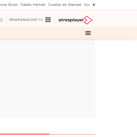
nna Griso
Sabah Hamed
Sueños de libertad
Suri y Tom Cruise
Una nuev
O
PROGRAMACIÓN TV