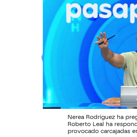
PASAPALABRA
La broma de Roberto Leal s
Dale’ al explicar qué son "la
La letra de la canción de Don Omar ha ge
reacción del presentador, que ha sorprend
Alberto Mendo
Publicado:
27 de agosto de 2025, 
Durante la prueba Palab
dificultades para compl
2004. El reguetón de D
comentados.
Nerea Rodríguez ha preg
Roberto Leal ha respon
provocado carcajadas en