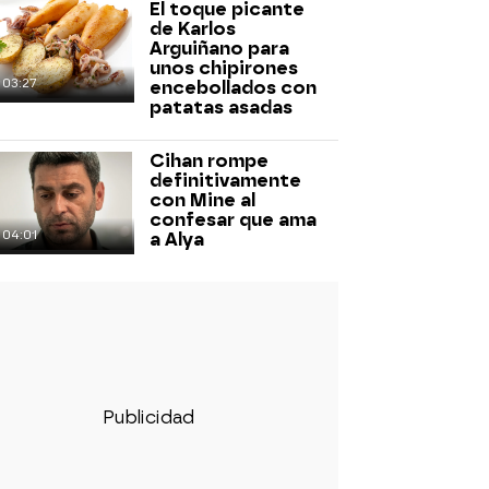
El toque picante
de Karlos
Arguiñano para
unos chipirones
03:27
encebollados con
patatas asadas
Cihan rompe
definitivamente
con Mine al
confesar que ama
04:01
a Alya