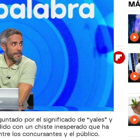
MÁ
obre el reguetón ‘Dale, Don
s yales”
nerado dudas en Pasapalabra... y una divertida
ido a todos en el plató.
Whatsapp
Facebook
X
Flipboa
09:05
ras Cruzadas, los equipos han tenido
etar frases de éxitos del verano de
on Omar ha sido uno de los más
untado por el significado de “yales” y
dido con un chiste inesperado que ha
tre los concursantes y el público.