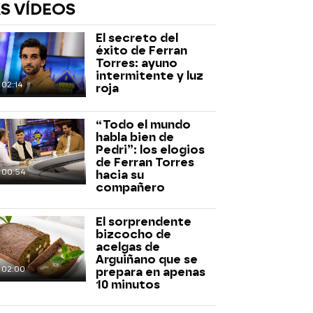
S VÍDEOS
El secreto del
éxito de Ferran
Torres: ayuno
intermitente y luz
02:14
roja
“Todo el mundo
rd
habla bien de
Pedri”: los elogios
de Ferran Torres
00:54
hacia su
compañero
El sorprendente
bizcocho de
acelgas de
Arguiñano que se
02:00
prepara en apenas
10 minutos