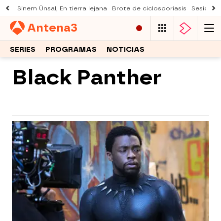
Sinem Ünsal, En tierra lejana
Brote de ciclosporiasis
Sesión d
Antena
3
SERIES
PROGRAMAS
NOTICIAS
Black Panther