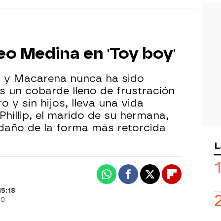
o Medina en 'Toy boy'
a y Macarena nunca ha sido
es un cobarde lleno de frustración
o y sin hijos, lleva una vida
Phillip, el marido de su hermana,
 daño de la forma más retorcida
L
Whatsapp
Facebook
X
Flipboard
15:18
30