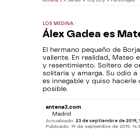
Antena 3
» Series
» Toy boy
» Personajes
LOS MEDINA
Álex Gadea es Mate
El hermano pequeño de Borj
valiente. En realidad, Mateo 
y resentimiento. Soltero de or
solitaria y amarga. Su odio a 
es innegable y quiso hacerle
posible.
antena3.com
Madrid
Actualizado:
23 de septiembre de 2019, 
Publicado:
19 de septiembre de 2019, 14: