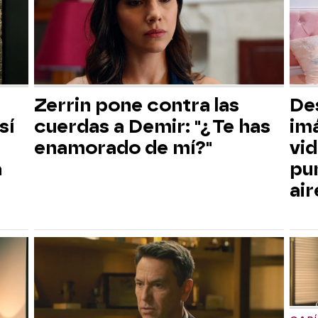
Zerrin pone contra las
De
sí
cuerdas a Demir: "¿Te has
imá
enamorado de mí?"
vid
a
pun
air