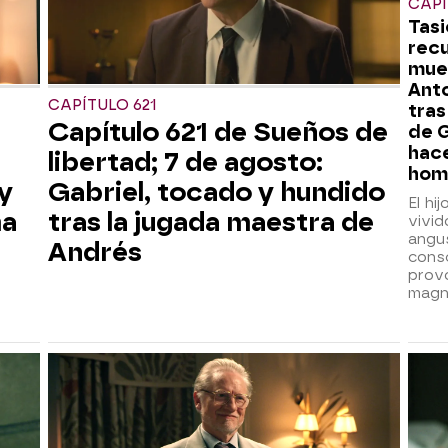
CAPÍ
Tasi
recu
mue
Ant
CAPÍTULO 621
tras
Capítulo 621 de Sueños de
de G
hace
libertad; 7 de agosto:
hom
y
Gabriel, tocado y hundido
El hi
ma
tras la jugada maestra de
vivi
angus
Andrés
consc
provo
magn