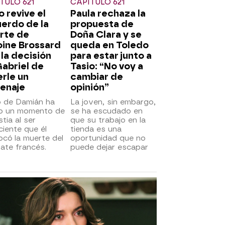
TULO 621
CAPÍTULO 621
o revive el
Paula rechaza la
erdo de la
propuesta de
rte de
Doña Clara y se
oine Brossard
queda en Toledo
 la decisión
para estar junto a
abriel de
Tasio: “No voy a
rle un
cambiar de
enaje
opinión”
jo de Damián ha
La joven, sin embargo,
do un momento de
se ha escudado en
tia al ser
que su trabajo en la
iente que él
tienda es una
có la muerte del
oportunidad que no
ate francés.
puede dejar escapar