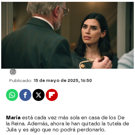
¡María, rabiosa al enterarse de que Andrés
va a renunciar a la tutela de Julia!
Julia Zapata López
Publicado:
15 de mayo de 2025, 16:50
Whatsapp
Facebook
X
Flipboard
María
está cada vez más sola en casa de los De
la Reina. Además, ahora le han quitado la tutela de
Julia y es algo que no podrá perdonarlo.