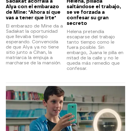
Sadakat acorrala a
Helena, pillada
Alya con el embarazo
saltándose el trabajo,
de Mine: "Ahora sí que
se ve forzada a
vas a tener que irte"
confesar su gran
secreto
El embarazo de Mine da a
Sadakat la oportunidad
Helena pretendía
que llevaba tiempo
escaparse del trabajo
esperando. Convencida
tanto tiempo como le
de que Alya ya no tiene
fuera posible. Sin
sitio junto a Cihan, la
embargo, Juana le pilla en
matriarca la empuja a
mitad de la calle y no le
marcharse de la mansión.
queda más remedio que
confesar.