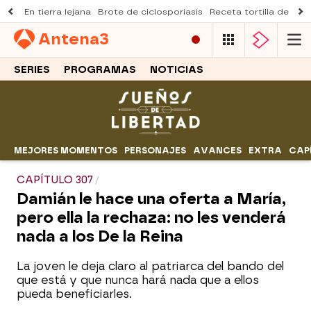
En tierra lejana
Brote de ciclosporiasis
Receta tortilla de pist
Antena
3
SERIES
PROGRAMAS
NOTICIAS
MEJORES MOMENTOS
PERSONAJES
AVANCES
EXTRA
CAP
CAPÍTULO 307
Damián le hace una oferta a María,
pero ella la rechaza: no les venderá
nada a los De la Reina
La joven le deja claro al patriarca del bando del
que está y que nunca hará nada que a ellos
pueda beneficiarles.