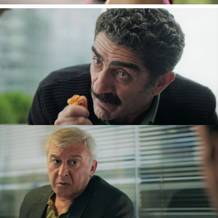
Aunque nadie lo esperaba,
Metin
es ahora otro
de los sospechosos por la muerte de
Inci
.
Ceylin
e
Ilgaz
han encontrado en el coche de la
joven una foto en la que se ve al padre de
Çinar
con la chica asesinada. ¿De qué se conocían?
Sin embargo, Metin ha declarado ante el fiscal
que él nunca había visto a Inci y que no se
conocían de nada. ¡Ha mentido! Pero… ¿Por qué?
¿Qué esconde?
La historia está de lo más interesante y cada vez
lo estará más.
¡No te pierdas el próximo
capítulo de
Secretos de familia
el próximo
domingo a las 22h!
Ceylin Erguvan