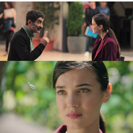
A pesar de lo que piensan aquellos que la rodean,
Ceylin
ha tomado la decisión de seguir siendo la
abogada de
Çinar
. A
Ilgaz
le parece bien, pues
está seguro de que su hermano es inocente y
será la joven quien acabe en la cárcel.
Además, sabe que Ceylin lo que pretende es
seguir al tanto de cómo avanza el caso.
El padre de Ceylin está desesperado porque
cree que se van a aprovechar de
Ceylin
y no
van a conseguir resolver el caso. Por eso, le ha
pedido al padre de
Engin
,
Yekta
, que también es
abogado, que consiga que el padre de
Çinar
pase por lo mismo que él.
Yekta está dispuesto a ayudar a su amigo y
además no va a ser difícil.
Kafer
solo tiene que
firmar unos papeles… ¿Qué estará dispuesto a
hacer?