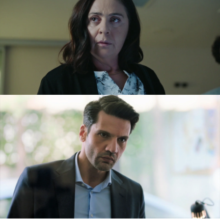
recibido un mensaje de Inci… ¡Pero eso no es
posible!
Ceylin
le ha enseñado a
Ilgaz
lo que le ha
dicho: su hermana está a punto de entrar al
examen.
La policía se ha ido a la universidad para lograr
encontrar a la persona que está enviando
mensajes desde el móvil de
Inci
. ¿La
encontrarán?
Ceylin
ha intentado ocultarle a su padre que es la
abogada de
Çinar
, pero no ha podido. Juntos
han ido a hablar con el fiscal, que al final ha
acabado revelando que ella lleva su caso. ¡
Kafer
no se lo podía creer!
No entiende cómo puede defender a un asesino,
y mucho menos el de su hermana. Ella ha
intentado explicarle que aceptó antes de saber
que
Inci
era la víctima, pero él no le cree. ¡Ha
sido un duro enfrentamiento!