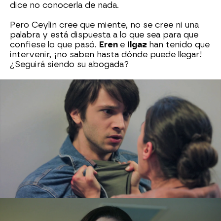
dice no conocerla de nada.
Pero Ceylin cree que miente, no se cree ni una
palabra y está dispuesta a lo que sea para que
confiese lo que pasó.
Eren
e
Ilgaz
han tenido que
intervenir, ¡no saben hasta dónde puede llegar!
¿Seguirá siendo su abogada?
Después de enterarse ella, llega el momento de
que
Ceylin
le cuente a su familia lo que ha
ocurrido. La joven ha quedado con su madre
para reconocer el cadáver, pero
Gül
está tan en
shock que no acepta que esa sea
Inci
.
Ceylin ha intentado hacerla entrar en razón, pero
no ha habido manera. Su madre incluso se ha
compadecido de la familia de esa pobre niña…
¡Pero son ellos mismos!
Cuando salía de la comisaría, la joven abogada ha