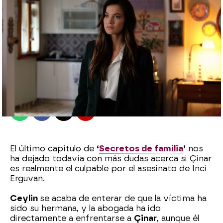
Sara Ruiz
Madrid
Publicado:
19 de octubre de 2022, 12:04
Whatsapp
Facebook
X
Flipboard
El último capítulo de
‘
Secretos de familia
’
nos
ha dejado todavía con más dudas acerca si Çinar
es realmente el culpable por el asesinato de Inci
Erguvan.
Ceylin
se acaba de enterar de que la víctima ha
sido su hermana, y la abogada ha ido
directamente a enfrentarse a
Çinar
, aunque él