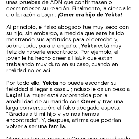
unas pruebas de ADN que confirmasen o
desmintiesen su relación. Finalmente, la ciencia le
dio la razón a Laçin:
¡Ömer era hijo de Yekta!
Al principio, el falso abogado fue muy seco con
su hijo; sin embargo, a medida que este ha ido
mostrando sus aptitudes para el derecho y,
sobre todo, para el engaño: ¡
Yekta
está muy
feliz de haberle encontrado! Por ejemplo, el
joven le ha hecho creer a Haluk que están
trabajando muy duro en su caso, cuando en
realidad no es así.
Por todo ello,
Yekta
no puede esconder su
felicidad al llegar a casa... ¡incluso le da un beso a
Laçin
! La mujer está sorprendida por la
amabilidad de su marido con
Ömer
y tras una
larga conversación, el falso abogado espeta:
“Gracias a ti mi hijo y yo nos hemos
encontrado”. Y, después, afirma que podrían
volver a ser una familia.
Mientras tanto, vemos a Ömer que, escuchando