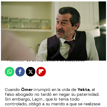
¡No hay dudas!: ¡Yekta descubre que Ömer
es su hijo gracias a la prueba de ADN!
Julia Zapata López |
Ivet Saiz
Publicado:
25 de septiembre de 2023, 00:03
Whatsapp
Facebook
X
Flipboard
Cuando
Ömer
irrumpió en la vida de
Yekta
, el
falso abogado no tardó en negar su paternidad.
Sin embargo, Laçin , que lo tenía todo
controlado, obligó a su marido a que se realizase