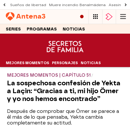
Sueños de libertad
Muere incendio Benalmádena
Asesinato a
Antena
3
SERIES
PROGRAMAS
NOTICIAS
MEJORES MOMENTOS
PERSONAJES
NOTICIAS
MEJORES MOMENTOS | CAPÍTULO 51
La sospechosa confesión de Yekta
a Laçin: “Gracias a ti, mi hijo Ömer
y yo nos hemos encontrado”
Después de comprobar que Ömer se parece a
él más de lo que pensaba, Yekta cambia
completamente su actitud.