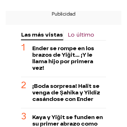
Las más vistas
Lo último
Ender se rompe en los
brazos de Yiğit… ¡Y le
llama hijo por primera
vez!
¡Boda sorpresa! Halit se
venga de Şahika y Yildiz
casándose con Ender
Kaya y Yiğit se funden en
su primer abrazo como