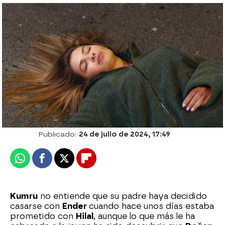
Kumru desenmascara a Altay: “Aléjate de
mi familia para siempre”
Patri Bea
Publicado:
24 de julio de 2024, 17:49
Whatsapp
Facebook
X
Flipboard
Kumru
no entiende que su padre haya decidido
casarse con
Ender
cuando hace unos días estaba
prometido con
Hilal
, aunque lo que más le ha