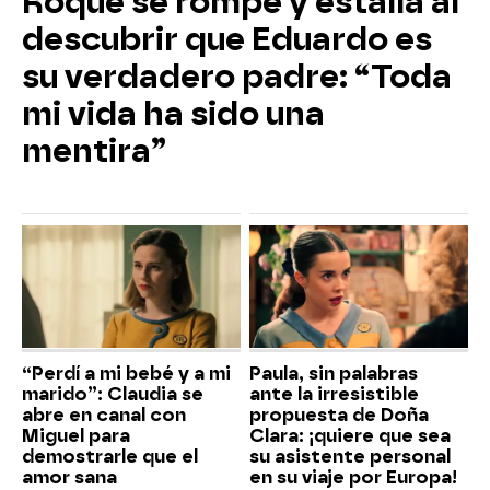
Roque se rompe y estalla al
descubrir que Eduardo es
su verdadero padre: “Toda
mi vida ha sido una
mentira”
“Perdí a mi bebé y a mi
Paula, sin palabras
marido”: Claudia se
ante la irresistible
abre en canal con
propuesta de Doña
Miguel para
Clara: ¡quiere que sea
demostrarle que el
su asistente personal
amor sana
en su viaje por Europa!