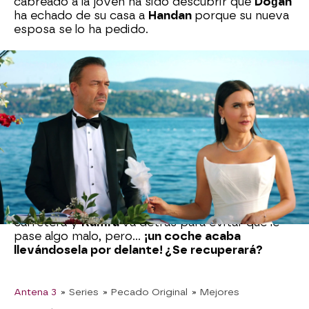
cabreado a la joven ha sido descubrir que
Doğan
ha echado de su casa a
Handan
porque su nueva
esposa se lo ha pedido.
Kumru
estalla contra su padre y le echa en cara
que no piense en su madre y que se deje
manipular con
Ender
. El cabreo de la joven es tan
grande que decide marcharse de casa.
“No me
vas a ver en mucho tiempo”,
le deja claro
Kumru
a su padre.
A la salida de la mansión, la joven se encuentra
con un perrito perdido y mira a su alrededor
para ver si encuentra a su dueño. Después de
acariciarlo, el animal se dirige corriendo a la
carretera y
Kumru
va detrás para evitar que le
pase algo malo, pero…
¡un coche acaba
llevándosela por delante! ¿Se recuperará?
Antena 3
» Series
» Pecado Original
» Mejores