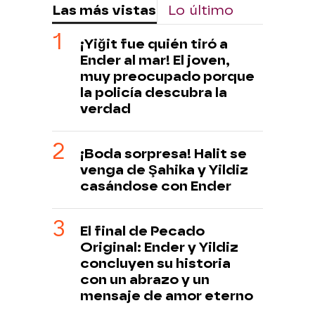
Las más vistas
Lo último
¡Yiğit fue quién tiró a
Ender al mar! El joven,
muy preocupado porque
la policía descubra la
verdad
¡Boda sorpresa! Halit se
venga de Şahika y Yildiz
casándose con Ender
El final de Pecado
Original: Ender y Yildiz
concluyen su historia
con un abrazo y un
mensaje de amor eterno