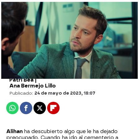
Alihan se enfrenta a Halit: "Vas a pagar por
todo el mal que has hecho"
Alihan, decidido a terminar con Halit para
siempre: “No pararé hasta hundirlo”
Patri Bea |
Ana Bermejo Lillo
Publicado:
24 de mayo de 2023, 18:07
Whatsapp
Facebook
X
Flipboard
Alihan
ha descubierto algo que le ha dejado
preocupado. Cuando ha ido al cementerio a