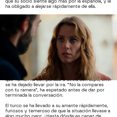
que su socio siente algo más por la española, y le
ha obligado a alejarse rápidamente de ella.
Pero Yaman no va a renunciar a la joven tan
rápido. Por ello, ha decidido reunirse y explicarle
toda lo ocurrido a su jefe.
Sin embargo, Emir no atiende a razones, y ha
negado toda posibilidad de que la joven vuelva al
lado de Yaman, lo que ha despertado la rabia del
turco.
La tensión se respiraba el ambiente. Y la
situación no ha podido mejorar: en el momento
que Yaman ha comparado a Olivia con Lupe, Emir
se ha dejado llevar por la ira. “No la compares
con tu ramera”, ha espetado antes de dar por
terminada la conversación.
El turco se ha llevado a su amante rápidamente,
furiosos y temeroso de que la situación llevase a
algo mucho peor. ¿Hasta dónde es capaz de