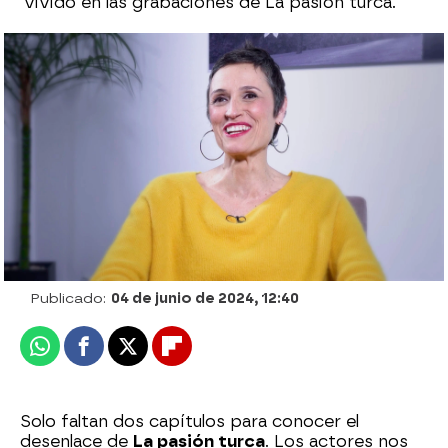
vivido en las grabaciones de La pasión turca.
Yaman se niega a soltar a Olivia en el
próximo capítulo de La pasión turca: “Tú
decides, quiéreme libre”
Celia Gil |
Ximena Rodero
Publicado:
04 de junio de 2024, 12:40
Whatsapp
Facebook
X
Flipboard
Solo faltan dos capítulos para conocer el
desenlace de
La pasión turca
. Los actores nos