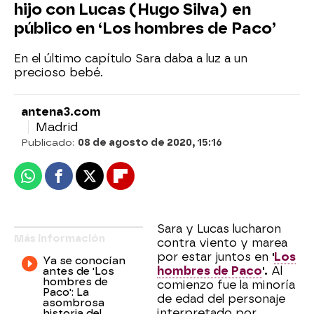
hijo con Lucas (Hugo Silva) en
público en ‘Los hombres de Paco’
En el último capítulo Sara daba a luz a un
precioso bebé.
antena3.com
Madrid
Publicado:
08 de agosto de 2020, 15:16
Whatsapp
Facebook
X
Flipboard
Sara y Lucas lucharon
Más información
contra viento y marea
por estar juntos en
'
Los
Ya se conocían
hombres de Paco
'.
Al
antes de 'Los
hombres de
comienzo fue la minoría
Paco': La
de edad del personaje
asombrosa
interpretado por
historia del