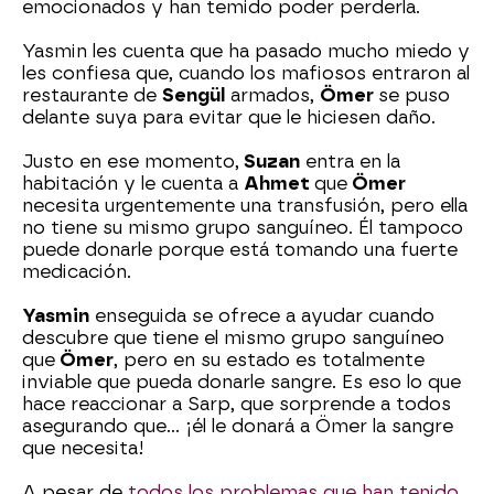
emocionados y han temido poder perderla.
Yasmin les cuenta que ha pasado mucho miedo y
les confiesa que, cuando los mafiosos entraron al
restaurante de
Sengül
armados,
Ömer
se puso
delante suya para evitar que le hiciesen daño.
Justo en ese momento,
Suzan
entra en la
habitación y le cuenta a
Ahmet
que
Ömer
necesita urgentemente una transfusión, pero ella
no tiene su mismo grupo sanguíneo. Él tampoco
puede donarle porque está tomando una fuerte
medicación.
Yasmin
enseguida se ofrece a ayudar cuando
descubre que tiene el mismo grupo sanguíneo
que
Ömer
, pero en su estado es totalmente
inviable que pueda donarle sangre. Es eso lo que
hace reaccionar a Sarp, que sorprende a todos
asegurando que… ¡él le donará a Ömer la sangre
que necesita!
A pesar de
todos los problemas que han tenido