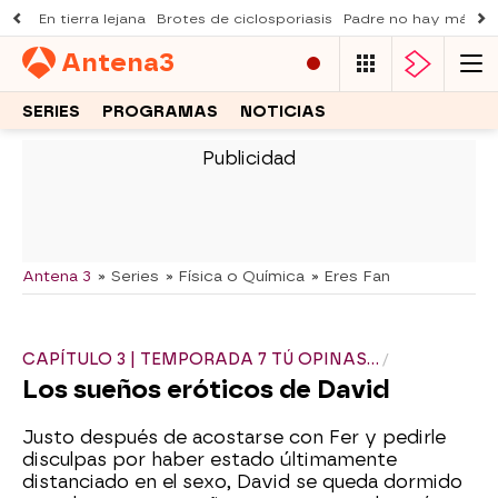
En tierra lejana
Brotes de ciclosporiasis
Padre no hay más q
Antena
3
SERIES
PROGRAMAS
NOTICIAS
-
Antena 3
» Series
» Física o Química
» Eres Fan
CAPÍTULO 3 | TEMPORADA 7 TÚ OPINAS...
Los sueños eróticos de David
Justo después de acostarse con Fer y pedirle
disculpas por haber estado últimamente
distanciado en el sexo, David se queda dormido