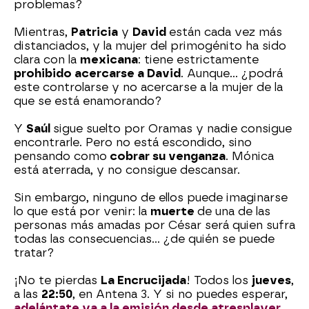
problemas?
Mientras,
Patricia
y
David
están cada vez más
distanciados, y la mujer del primogénito ha sido
clara con la
mexicana
: tiene estrictamente
prohibido acercarse a David
. Aunque… ¿podrá
este controlarse y no acercarse a la mujer de la
que se está enamorando?
Y
Saúl
sigue suelto por Oramas y nadie consigue
encontrarle. Pero no está escondido, sino
pensando como
cobrar su venganza
. Mónica
está aterrada, y no consigue descansar.
Sin embargo, ninguno de ellos puede imaginarse
lo que está por venir: la
muerte
de una de las
personas más amadas por César será quien sufra
todas las consecuencias… ¿de quién se puede
tratar?
¡No te pierdas
La Encrucijada
! Todos los
jueves
,
a las
22:50
, en Antena 3. Y si no puedes esperar,
adelántate ya a la emisión desde atresplayer
.