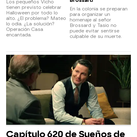
Brossard
Los pequeños Vicho
tienen previsto celebrar
En la colonia se preparan
Halloween por todo lo
para organizar un
alto. ¿El problema? Mateo
homenaje al señor
lo odia. ¿La solución?
Brossard y Tasio no
Operación Casa
puede evitar sentirse
encantada.
culpable de su muerte.
Capítulo 620 de Sueños de