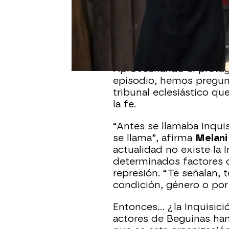
La Santa
Inquisición
ha 
capítulo de la serie. L
Marie Anne
han levanta
preparado todo para no 
Aprovechando el protag
episodio, hemos pregunt
tribunal eclesiástico que
la fe.
“Antes se llamaba Inqui
se llama”, afirma
Melani
actualidad no existe la 
determinados factores d
represión. “Te señalan, 
condición, género o por 
Entonces… ¿la Inquisici
actores de Beguinas han