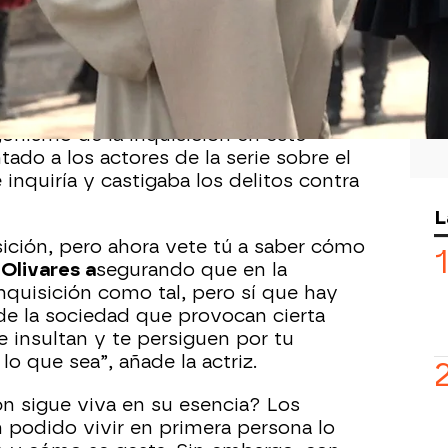
visitado el beguinato en el cuarto
a enfermedad de
Simón
y el malestar de
do sospechas y las beguinas han
ser juzgadas.
onismo de la Inquisición en este
ado a los actores de la serie sobre el
 inquiría y castigaba los delitos contra
L
sición, pero ahora vete tú a saber cómo
 Olivares a
segurando que en la
Inquisición como tal, pero sí que hay
e la sociedad que provocan cierta
te insultan y te persiguen por tu
lo que sea”, añade la actriz.
ón sigue viva en su esencia? Los
 podido vivir en primera persona lo