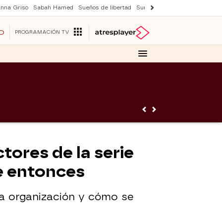
nna Griso
Sabah Hamed
Sueños de libertad
Suri y Tom Cruise
Una nuev
O
PROGRAMACIÓN TV
ctores de la serie
e entonces
ta organización y cómo se