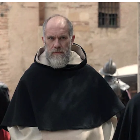
Lucía ante la traición de Sibila
Whatsapp
Facebook
X
Flipboa
04