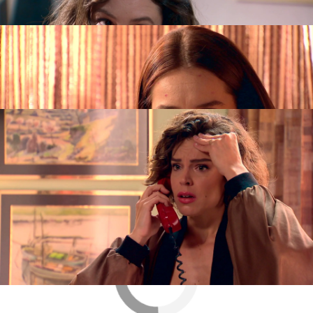
sobre la salud de Pelayo.
La situación desata el caos en la familia y lleva a
Luisita a contactar a sus hermanos con la noticia
de que
Pelayo
se está muriendo. La familia se
prepara para volver a casa.
Antena 3
» Series
» Amar es para siempre
» Capítulos