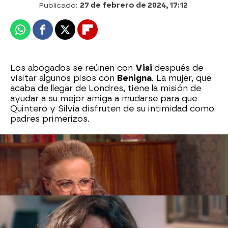
Publicado:
27 de febrero de 2024, 17:12
Whatsapp
Facebook
X
Flipboard
Los abogados se reúnen con
Visi
después de
visitar algunos pisos con
Benigna
. La mujer, que
acaba de llegar de Londres, tiene la misión de
ayudar a su mejor amiga a mudarse para que
Quintero y Silvia disfruten de su intimidad como
padres primerizos.
¡Planes de boda a la vista!
Román
le cuenta a su
hermana que quiere pedirle matrimonio a
Lola
y
le enseña el anillo que tiene preparado para
sorprender al amor de su vida.
Luisita
llama a
Marcelino
y entra en pánico al
malinterpretar la conversación entre sus padres