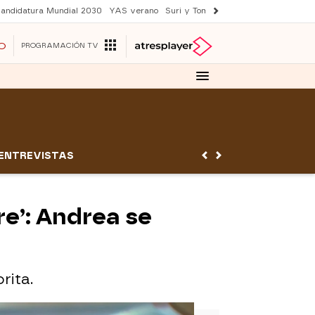
andidatura Mundial 2030
YAS verano
Suri y Tom Cruise
Una nueva vida
O
PROGRAMACIÓN TV
ENTREVISTAS
re’: Andrea se
rita.