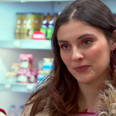
Whatsapp
Facebook
X
Flipboa
7:14
a,
Nieves
sigue pensando cómo