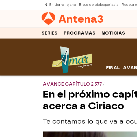
En tierra lejana
Brote de ciclosporiasis
Receta to
Antena
3
SERIES
PROGRAMAS
NOTICIAS
FINAL
AVAN
AVANCE CAPÍTULO 2.577
En el próximo capí
acerca a Ciriaco
Te contamos lo que va a ocurr