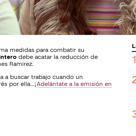
o de que la merca de El Turco sigue en
reso busca prevenirle sobre Luján.
 cierra en banda ante el anunciado
L
ma medidas para combatir su
intero
debe acatar la reducción de
nes Ramírez.
a a buscar trabajo cuando un
és por ella…¡
Adelántate a la emisión en