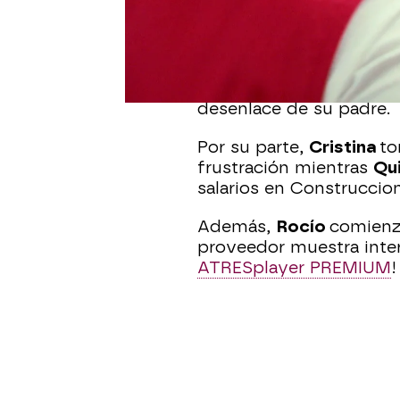
Jorge
informa a Carball
circulación, cuando el p
En el King’s,
Lorenzo
se
desenlace de su padre.
Por su parte,
Cristina
to
frustración mientras
Qu
salarios en Construccio
Además,
Rocío
comienz
proveedor muestra inter
ATRESplayer PREMIUM
!