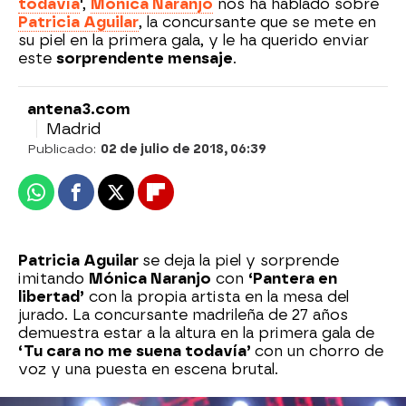
todavía
'
,
Mónica Naranjo
nos ha hablado sobre
Patricia Aguilar
, la concursante que se mete en
su piel en la primera gala, y le ha querido enviar
este
sorprendente mensaje
.
antena3.com
Madrid
Publicado:
02 de julio de 2018, 06:39
Whatsapp
Facebook
X
Flipboard
Patricia Aguilar
se deja la piel y sorprende
imitando
Mónica Naranjo
con
‘Pantera en
libertad’
con la propia artista en la mesa del
jurado. La concursante madrileña de 27 años
demuestra estar a la altura en la primera gala de
‘Tu cara no me suena todavía’
con un chorro de
voz y una puesta en escena brutal.