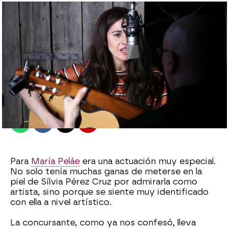
antena3.com
Madrid
Publicado:
25 de febrero de 2022, 23:28
Whatsapp
Facebook
X
Flipboard
Para
María Peláe
era una actuación muy especial.
No solo tenía muchas ganas de meterse en la
piel de Sílvia Pérez Cruz por admirarla como
artista, sino porque se siente muy identificado
con ella a nivel artístico.
La concursante, como ya nos confesó, lleva