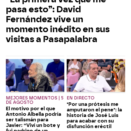
pasa esto”: David
Fernández vive un
momento inédito en sus
visitas a Pasapalabra
MEJORES MOMENTOS | 5
EN DIRECTO
DE AGOSTO
"Por una prótesis me
El motivo por el que
amputaron el pene": la
Antonio Albella podría
historia de José Luis
ser talismán para
para acabar con su
Javier: “Viví un bote y
disfunción eréctil
fui padrino de un