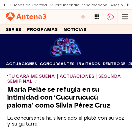
Sueños de libertad
Muere incendio Benalmádena
Asesinato a
Antena
3
SERIES
PROGRAMAS
NOTICIAS
ACTUACIONES
CONCURSANTES
INVITADOS
DENTRO DE
J
‘TU CARA ME SUENA’ | ACTUACIONES | SEGUNDA
SEMIFINAL
María Peláe se refugia en su
intimidad con ‘Cucurrucucú
paloma’ como Sílvia Pérez Cruz
La concursante ha silenciado el plató con su voz
y su guitarra.