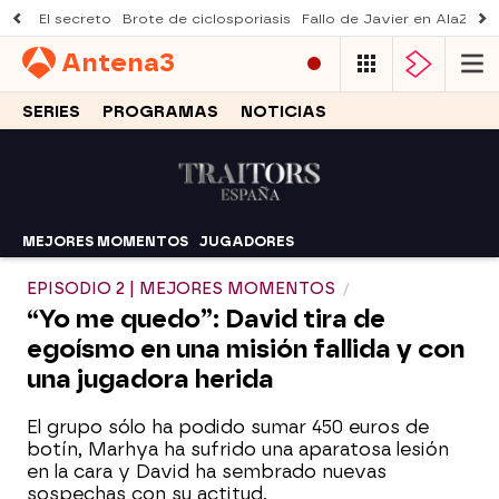
El secreto
Brote de ciclosporiasis
Fallo de Javier en AlaZ
Mu
Antena
3
SERIES
PROGRAMAS
NOTICIAS
MEJORES MOMENTOS
JUGADORES
EPISODIO 2 | MEJORES MOMENTOS
“Yo me quedo”: David tira de
egoísmo en una misión fallida y con
una jugadora herida
El grupo sólo ha podido sumar 450 euros de
botín, Marhya ha sufrido una aparatosa lesión
en la cara y David ha sembrado nuevas
sospechas con su actitud.