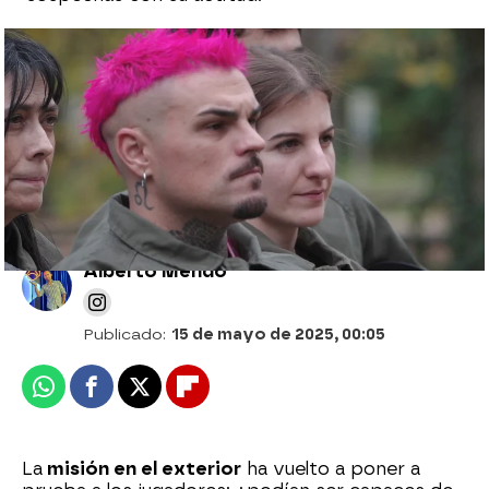
¡Sorpresa con el primer desterrado! Los
fieles eliminan a uno de los suyos en la
mesa redonda
Alberto Mendo
Publicado:
15 de mayo de 2025, 00:05
Whatsapp
Facebook
X
Flipboard
La
misión en el exterior
ha vuelto a poner a