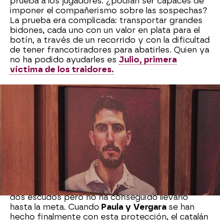
prueba a los jugadores: ¿podían ser capaces de
imponer el compañerismo sobre las sospechas?
La prueba era complicada: transportar grandes
bidones, cada uno con un valor en plata para el
botín, a través de un recorrido y con la dificultad
de tener francotiradores para abatirles. Quien ya
no ha podido ayudarles es
Julio, primera
víctima de los traidores.
Una vez más, los escudos protectores les han
planteado el dilema de luchar por lo personal o
por el colectivo.
Charo,
por generosa, se ha
llevado uno de los que estaban en juego. Como
tenían que jugar en parejas, ella se ha ofrecido a
quedarse sola para no ser una losa para un
compañero.
Todo lo contrario ha ocurrido con
David,
que ha
descubierto el bidón en el que estaban los otros
dos escudos pero no ha conseguido llevarlo
hasta la meta. Cuando
Paula y Vergara
se han
hecho finalmente con esta protección, el catalán