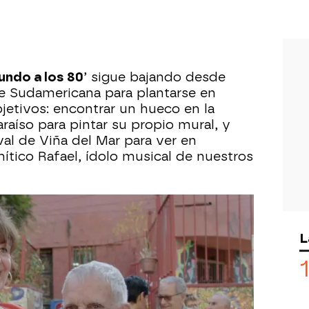
undo a los 80
’ sigue bajando desde
e Sudamericana para plantarse en
jetivos: encontrar un hueco en la
raíso para pintar su propio mural, y
ival de Viña del Mar para ver en
ítico Rafael, ídolo musical de nuestros
portuaria llena de color en las calles
uyas cimas se puede llegar en unos
L
os muros de estas calles se mantienen
les que pintan artistas de diferentes
uno de esos artistas urbanos, le
itará a nuestros viajeros a pintar ellos