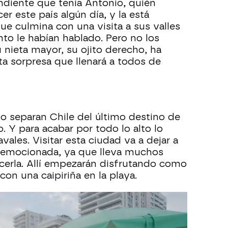
ndiente que tenía Antonio, quién
 este país algún día, y la está
ue culmina con una visita a sus valles
nto le habían hablado. Pero no los
 nieta mayor, su ojito derecho, ha
ta sorpresa que llenará a todos de
lo separan Chile del último destino de
o. Y para acabar por todo lo alto lo
vales. Visitar esta ciudad va a dejar a
 emocionada, ya que lleva muchos
erla. Allí empezarán disfrutando como
con una caipiriña en la playa.
uelta al mundo sin saldar una cuenta
ue no se montó en la montaña rusa en