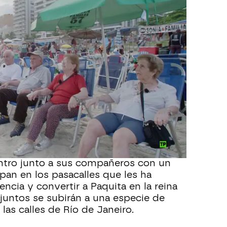
 incompleto. Por eso Arturo quiere
van a dar un paseo en helicóptero para
 las alturas.
adionovela que escuchaba de joven la
lia muy humilde que vivía en una
se alejará de la fiesta del carnaval para
os barrios y conocer la otra cara de
trarán en sus casas para conocer cómo
importante de la ciudad.
 el turno de cumplir plenamente el
marchosa: Paquita. A ella le encanta
odrá tener la oportunidad de participar
entro junto a sus compañeros con un
pan en los pasacalles que les ha
iencia y convertir a Paquita en la reina
 juntos se subirán a una especie de
 las calles de Río de Janeiro.