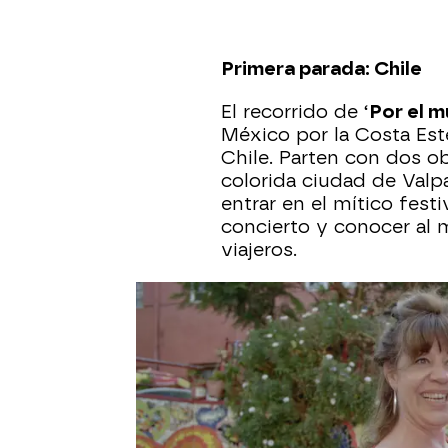
Primera parada: Chile
El recorrido de ‘
Por el m
México por la Costa Est
Chile. Parten con dos ob
colorida ciudad de Valpa
entrar en el mítico fest
concierto y conocer al m
viajeros.
Valparaíso es una ciudad 
de sus altos cerros a c
rústicos funiculares. L
vivos gracias a los mura
partes del país. Giova, 
enseñará su estudio e inv