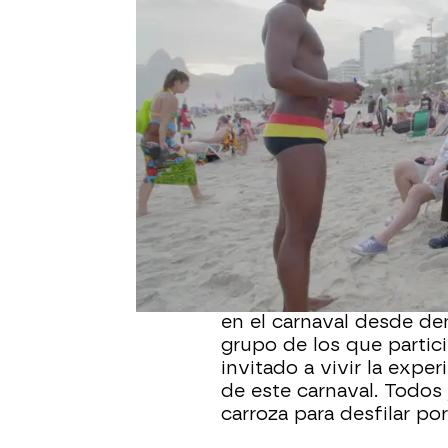
Tokio, dejando su sueño
hacerla volar alto y se 
ver Río de Janeiro desde
Volviendo a tierra, la r
protagonizaba una fami
favela, así que el grupo 
adentrarse en uno de est
Río de Janeiro. Se aden
viven en esta parte tan 
Pero también ha llegado
sueño de la viajera más 
disfrazarse y bailar y p
en el carnaval desde d
grupo de los que partici
invitado a vivir la exper
de este carnaval. Todos
carroza para desfilar por