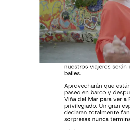
mismos un mural en las 
su visión sobre estas pr
Después de recorrer m
tan relajante como mojars
que no habían tenido op
aprovecharán su visita 
(Chile) para pasar una 
milonga. Así se denomin
reúne para bailar, en est
nuestros viajeros serán 
bailes.
Aprovecharán que están 
paseo en barco y despué
Viña del Mar para ver a
privilegiado. Un gran es
declaran totalmente fans
sorpresas nunca termin