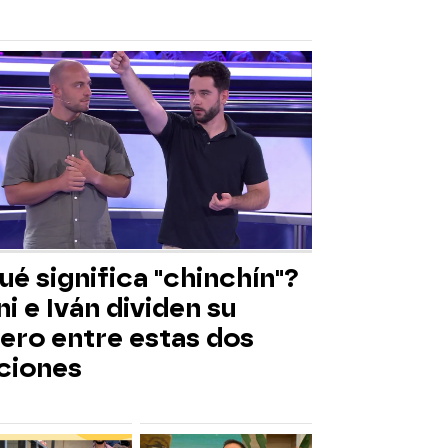
é significa "chinchín"?
i e Iván dividen su
nero entre estas dos
ciones