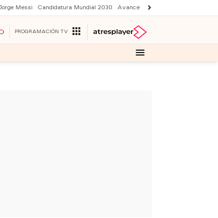
Jorge Messi
Candidatura Mundial 2030
Avance Sueños de libertad
Final 
O
PROGRAMACIÓN TV