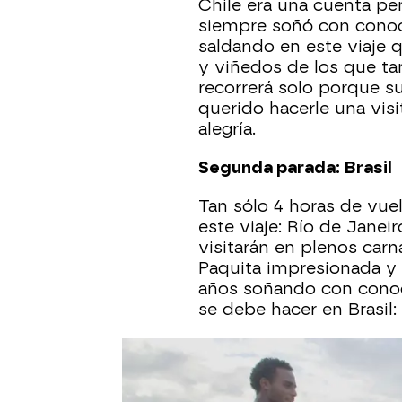
Chile era una cuenta pe
siempre soñó con conocer
saldando en este viaje q
y viñedos de los que ta
recorrerá solo porque su
querido hacerle una visi
alegría.
Segunda parada: Brasil
Tan sólo 4 horas de vue
este viaje: Río de Janeir
visitarán en plenos carna
Paquita impresionada y
años soñando con conoc
se debe hacer en Brasil: 
No pueden acabar esta v
pendiente con María, q