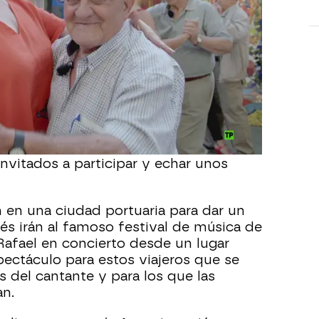
calles del barrio para ayudar a cambiar
ácticas.
edio mundo es momento de hacer algo
e los pies en la orilla del mar, algo
ortunidad de hacer todavía, por lo que
a Playa Marbella en Santo Domingo
jornada playera. También acudirán a una
a el lugar físico en dónde la gente se
e caso, tango vals y milonga. Allí
invitados a participar y echar unos
en una ciudad portuaria para dar un
s irán al famoso festival de música de
 Rafael en concierto desde un lugar
pectáculo para estos viajeros que se
 del cantante y para los que las
an.