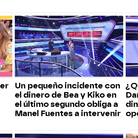
er
Un pequeño incidente con
¿Qu
el dinero de Bea y Kiko en
Dan
el último segundo obliga a
di
Manel Fuentes a intervenir
op