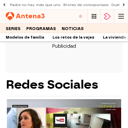
Padre no hay más que uno
Brotes de ciclosporiasis
Duelo Al
Antena
3
SERIES
PROGRAMAS
NOTICIAS
Modelos de familia
Los retos de la vejez
La vivienda 
Redes Sociales