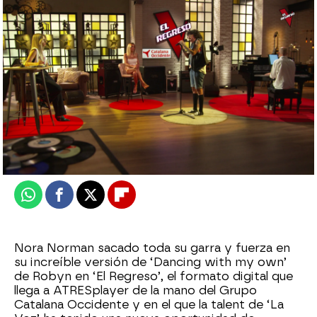
No te pierdas El Regreso en ATRESplayer
antena3.com
Madrid
Publicado:
18 de septiembre de 2021, 14:01
Whatsapp
Facebook
X
Flipboard
Nora Norman sacado toda su garra y fuerza en
su increíble versión de ‘Dancing with my own’
de Robyn en ‘El Regreso’, el formato digital que
llega a ATRESplayer de la mano del Grupo
Catalana Occidente y en el que la talent de ‘La