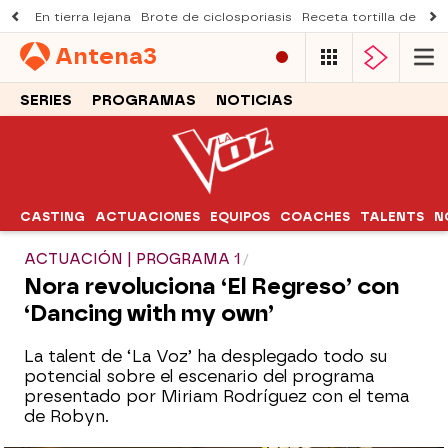
En tierra lejana
Brote de ciclosporiasis
Receta tortilla de pist
Antena
3
SERIES
PROGRAMAS
NOTICIAS
CASTING
ACTUACIONES
EQUIPOS
COACHES
TALENTS
N
ACTUACIÓN | PROGRAMA 1
Nora revoluciona ‘El Regreso’ con
‘Dancing with my own’
La talent de ‘La Voz’ ha desplegado todo su
potencial sobre el escenario del programa
presentado por Miriam Rodríguez con el tema
de Robyn.