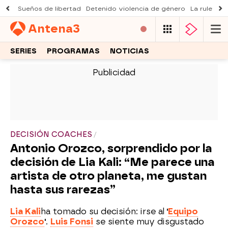
Sueños de libertad
Detenido violencia de género
La ruleta d
Antena
3
SERIES
PROGRAMAS
NOTICIAS
-
DECISIÓN COACHES
Antonio Orozco, sorprendido por la
decisión de Lia Kali: “Me parece una
artista de otro planeta, me gustan
hasta sus rarezas”
Lia Kali
ha tomado su decisión: irse al
'
Equipo
Orozco
'
.
Luis Fonsi
se siente muy disgustado