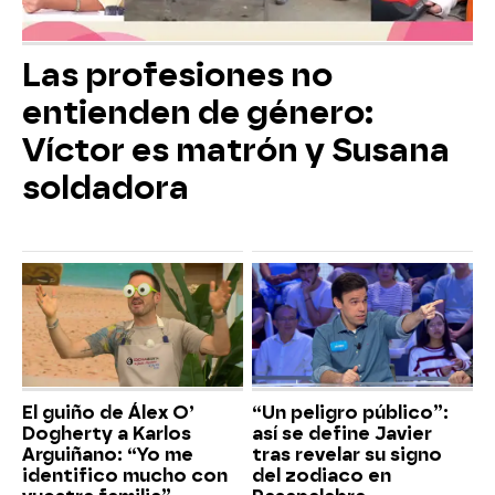
Las profesiones no
entienden de género:
Víctor es matrón y Susana
soldadora
El guiño de Álex O’
“Un peligro público”:
Dogherty a Karlos
así se define Javier
Arguiñano: “Yo me
tras revelar su signo
identifico mucho con
del zodiaco en