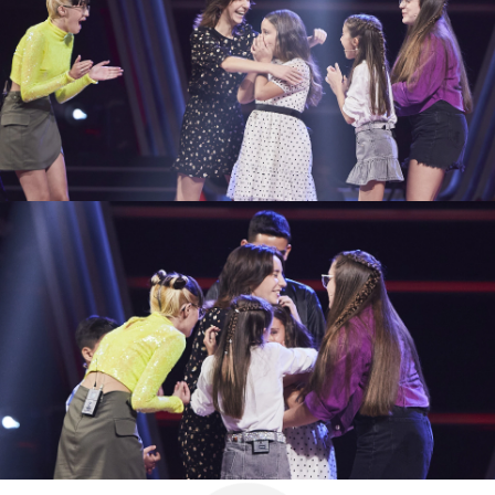
Bisbal
David Bisbal y Luis Fonsi lo han tenido muy
complicado para dar los tres últimos nombres
de sus semifinalistas en ‘La Voz Kids’. Finalmente,
el coach y el asesor se han decidido por tres
voces femeninas con mucha personalidad: Irene,
Aroa y Blanca.
David Bisbal La Voz Kids
Asaltos La Voz Kids
Antena 3
» Programas
» La Voz Kids
» Temporada 3
»
Coaches
» David Bisbal