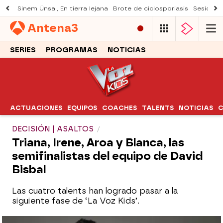
Sinem Ünsal, En tierra lejana
Brote de ciclosporiasis
Sesión d
Antena
3
SERIES
PROGRAMAS
NOTICIAS
ACTUACIONES
EQUIPOS
COACHES
TALENTS
NOTICIAS
C
DECISIÓN | ASALTOS
Triana, Irene, Aroa y Blanca, las
semifinalistas del equipo de David
Bisbal
Las cuatro talents han logrado pasar a la
siguiente fase de ‘La Voz Kids’.