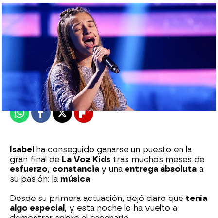
Azahar Flores
Publicado:
20 de julio de 2025, 00:18
Whatsapp
Facebook
X
Flipboard
Isabel
ha conseguido ganarse un puesto en la
gran final de
La Voz Kids
tras muchos meses de
esfuerzo
,
constancia
y una
entrega absoluta
a
su pasión: la
música
.
Desde su primera actuación, dejó claro que
tenía
algo especial
, y esta noche lo ha vuelto a
demostrar sobre el escenario.