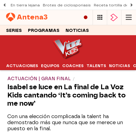
En tierra lejana
Brotes de ciclosporiasis
Receta tortilla de pi
Antena
3
SERIES
PROGRAMAS
NOTICIAS
ACTUACIONES
EQUIPOS
COACHES
TALENTS
NOTICIAS
C
ACTUACIÓN | GRAN FINAL
Isabel se luce en La final de La Voz
Kids cantando ‘It’s coming back to
me now’
Con una elección complicada la talent ha
demostrado más que nunca que se merece un
puesto en la final.