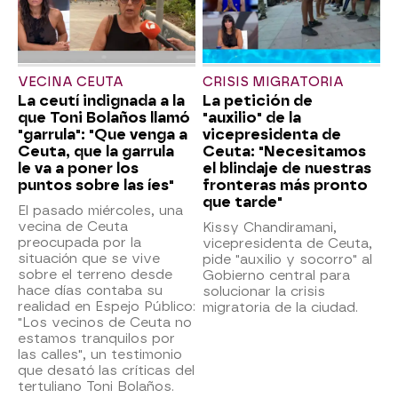
VECINA CEUTA
CRISIS MIGRATORIA
La ceutí indignada a la
La petición de
que Toni Bolaños llamó
"auxilio" de la
"garrula": "Que venga a
vicepresidenta de
Ceuta, que la garrula
Ceuta: "Necesitamos
le va a poner los
el blindaje de nuestras
puntos sobre las íes"
fronteras más pronto
que tarde"
El pasado miércoles, una
vecina de Ceuta
Kissy Chandiramani,
preocupada por la
vicepresidenta de Ceuta,
situación que se vive
pide "auxilio y socorro" al
sobre el terreno desde
Gobierno central para
hace días contaba su
solucionar la crisis
realidad en Espejo Público:
migratoria de la ciudad.
"Los vecinos de Ceuta no
estamos tranquilos por
las calles", un testimonio
que desató las críticas del
tertuliano Toni Bolaños.