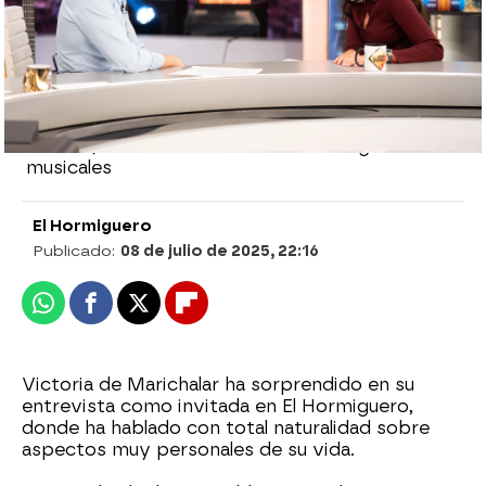
"Tengo las piernas llenas de
cicatrices"
Victoria de Marichalar se ha sincerado como
nunca antes en El Hormiguero y ha revelado una
peculiar manía que le ha dejado más de una
cicatriz, además de hablar sobre sus gustos
musicales
El Hormiguero
Publicado:
08 de julio de 2025, 22:16
Whatsapp
Facebook
X
Flipboard
Victoria de Marichalar ha sorprendido en su
entrevista como invitada en El Hormiguero,
donde ha hablado con total naturalidad sobre
aspectos muy personales de su vida.