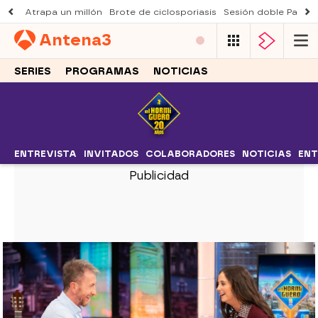
Atrapa un millón
Brote de ciclosporiasis
Sesión doble Padre
Antena
3
SERIES
PROGRAMAS
NOTICIAS
ENTREVISTA
INVITADOS
COLABORADORES
NOTICIAS
ENT
EL HORMIGUERO
La manía más curiosa de Victoria
de Marichalar, en El Hormiguero: