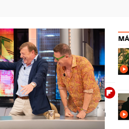
MÁ
ros a Pablo Motos con su humor
 entre risas y, como no podía ser de otra forma,
 broma que descolocó por completo al
Whatsapp
Facebook
X
Flipboa
inutos de El Hormiguero, Jorge Cadaval
alista que Pablo Motos pensó que el
l plató. La tensión creció rápidamente