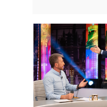
EL HORMIGUERO
Jorge Cadaval pone en apu
más inesperado
Los Morancos regresaron a El Hormiguero
Jorge Cadaval arrancó la noche con una
presentador.
El Hormiguero
Publicado:
15 de julio de 2025, 22:28
Durante los primeros m
fingió un enfado tan re
humorista abandonaría e