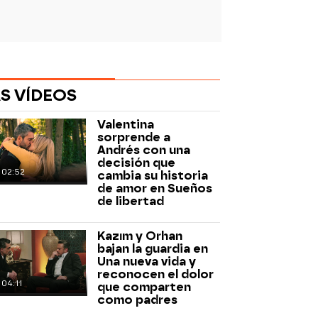
S VÍDEOS
Valentina
sorprende a
Andrés con una
decisión que
02:52
cambia su historia
de amor en Sueños
de libertad
rd
Kazım y Orhan
bajan la guardia en
Una nueva vida y
reconocen el dolor
04:11
que comparten
como padres