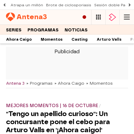
Atrapa un millón
Brote de ciclosporiasis
Sesión doble Padre
Antena
3
SERIES
PROGRAMAS
NOTICIAS
Ahora Caigo
Momentos
Casting
Arturo Valls
P
-
Antena 3
» Programas
» Ahora Caigo
» Momentos
MEJORES MOMENTOS | 16 DE OCTUBRE
"Tengo un apellido curioso": Un
concursante pone el cebo para
Arturo Valls en '¡Ahora caigo!'