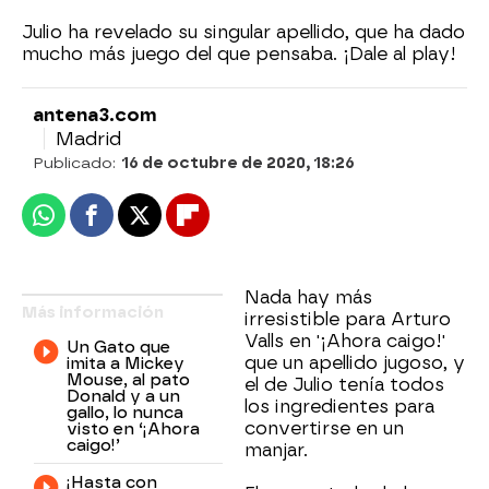
Julio ha revelado su singular apellido, que ha dado
mucho más juego del que pensaba. ¡Dale al play!
antena3.com
Madrid
Publicado:
16 de octubre de 2020, 18:26
Whatsapp
Facebook
X
Flipboard
Nada hay más
Más información
irresistible para Arturo
Valls en '¡Ahora caigo!'
Un Gato que
que un apellido jugoso, y
imita a Mickey
Mouse, al pato
el de Julio tenía todos
Donald y a un
los ingredientes para
gallo, lo nunca
convertirse en un
visto en ‘¡Ahora
caigo!’
manjar.
¡Hasta con