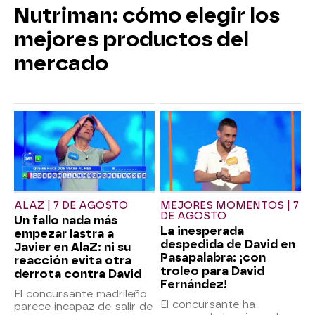
Nutriman: cómo elegir los
mejores productos del
mercado
ALAZ | 7 DE AGOSTO
MEJORES MOMENTOS | 7
DE AGOSTO
Un fallo nada más
La inesperada
empezar lastra a
despedida de David en
Javier en AlaZ: ni su
Pasapalabra: ¡con
reacción evita otra
troleo para David
derrota contra David
Fernández!
El concursante madrileño
El concursante ha
parece incapaz de salir de