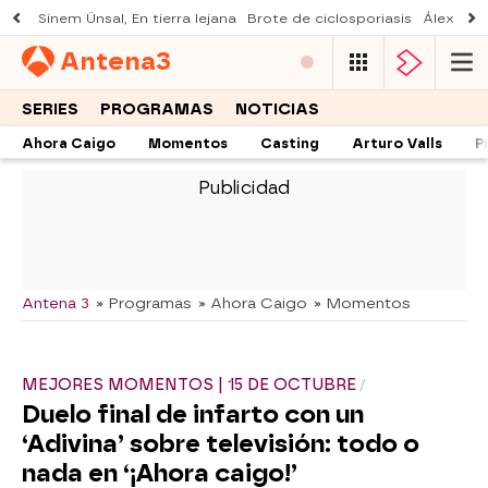
Sinem Ünsal, En tierra lejana
Brote de ciclosporiasis
Álex O'D
Antena
3
SERIES
PROGRAMAS
NOTICIAS
Ahora Caigo
Momentos
Casting
Arturo Valls
P
-
Antena 3
» Programas
» Ahora Caigo
» Momentos
MEJORES MOMENTOS | 15 DE OCTUBRE
Duelo final de infarto con un
‘Adivina’ sobre televisión: todo o
nada en ‘¡Ahora caigo!’