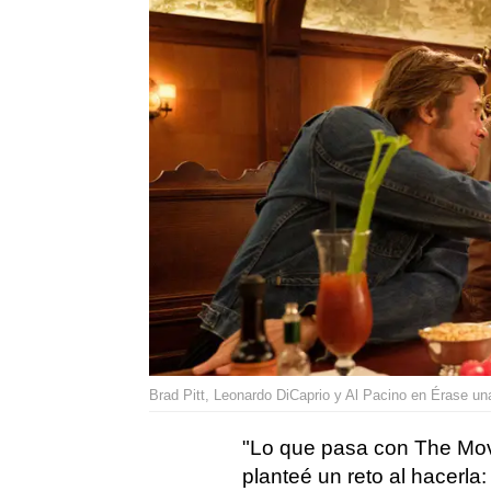
Brad Pitt, Leonardo DiCaprio y Al Pacino en Érase u
"Lo que pasa con The Mov
planteé un reto al hacerla