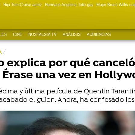
d
Hija Tom Cruise actriz
Hermano Angelina Jolie gay
Mujer Bruce Willis cu
LES
CINE
NOSTALGIA TV
ANÁLISIS
AUDIENCIAS
A
 explica por qué canceló
ne Érase una vez en Holly
décima y última película de Quentin Taranti
acabado el guion. Ahora, ha confesado los
en su última película a la nueva generación de estre