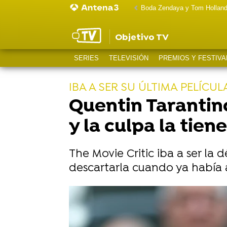
Boda Zendaya y Tom Hollan
Objetivo TV
SERIES
TELEVISIÓN
PREMIOS Y FESTIVA
IBA A SER SU ÚLTIMA PELÍCUL
Quentin Tarantino
y la culpa la tie
The Movie Critic iba a ser la 
descartarla cuando ya había 
Así descubrió Quentin Tarantino 