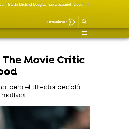
lpa
Hija de Michael Douglas habla español
Documental Las chicas Gilmore
 The Movie Critic
wood
no, pero el director decidió
 motivos.
Gtres
llas de Hollywood