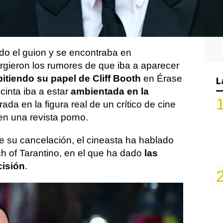
ima y última película
. Sin embargo, en
r que
el proyecto finalmente no saldría
ado el guion y se encontraba en
urgieron los rumores de que iba a aparecer
pitiendo su papel de Cliff Booth
en Érase
L
cinta iba a estar
ambientada en la
rada en la figura real de un crítico de cine
en una revista porno.
 su cancelación, el cineasta ha hablado
h of Tarantino, en el que ha dado
las
cisión
.