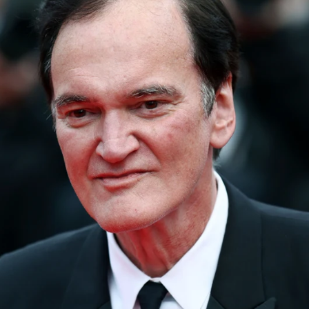
Whatsapp
Facebook
X
Flipboa
3
ó en 2023 que iba a rodar
The Movie