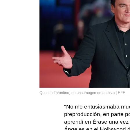
Quentin Tarantino, en una imagen de archivo | EFE
"No me entusiasmaba mucho
preproducción, en parte p
aprendí en Érase una vez
Ángeles en el Hollywood d