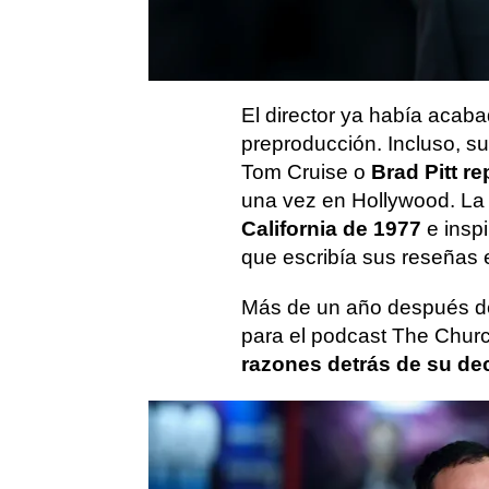
Critic
, la que sería
su déc
2024 sorprendió confirma
adelante
.
El director ya había acab
preproducción. Incluso, s
Tom Cruise o
Brad Pitt re
una vez en Hollywood. La 
California de 1977
e inspi
que escribía sus reseñas 
Más de un año después de
para el podcast The Churc
razones detrás de su de