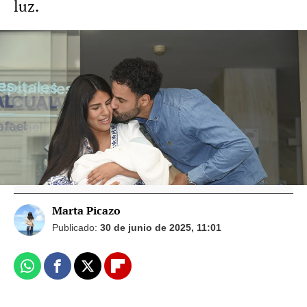
luz.
Vídeo: Europa Press Foto: Gtres
Anabel Pantoja explica el motivo por el
que no conoce todavía al hijo de su prima,
Isa Pantoja
Marta Picazo
Publicado:
30 de junio de 2025, 11:01
Whatsapp
Facebook
X
Flipboard