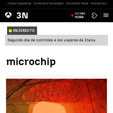
Crisis migratoria
Incendios forestales
Incidente Altea
Guerra Ucrania
Antena
ÚLTIMA
Noticias
3
HORA
EN DIRECTO
Segundo día de controles a los viajeros de Italia
microchip